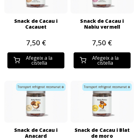
Snack de Cacau i
Snack de Cacau i
Cacauet
Nabiu vermell
7,50 €
7,50 €
Afegeix a la
Afegeix a la
cistella
cistella
Transport refrigerat recomanat ❄️
Transport refrigerat recomanat ❄️
Snack de Cacau i
Snack de Cacau i Blat
Anacard
de moro