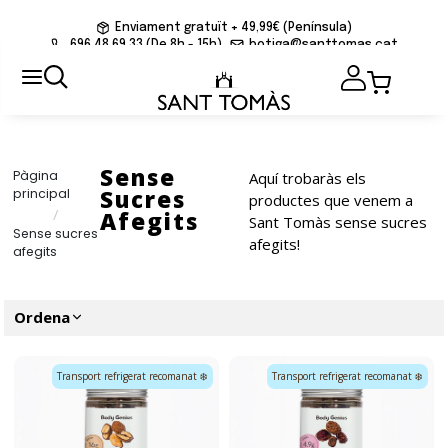
Enviament gratuït + 49,99€ (Península)
696 48 69 33 (De 8h - 15h)
botiga@santtomas.cat
Sense
Pàgina
Aquí trobaràs els
Sucres
principal
productes que venem a
/
Afegits
Sant Tomàs sense sucres
Sense sucres
afegits!
afegits
Ordena
Transport refrigerat recomanat ❄️
Transport refrigerat recomanat ❄️