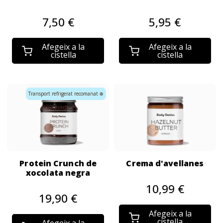
7,50 €
5,95 €
Afegeix a la
Afegeix a la
cistella
cistella
Transport refrigerat recomanat ❄️
Protein Crunch de
Crema d'avellanes
xocolata negra
10,99 €
19,90 €
Afegeix a la
cistella