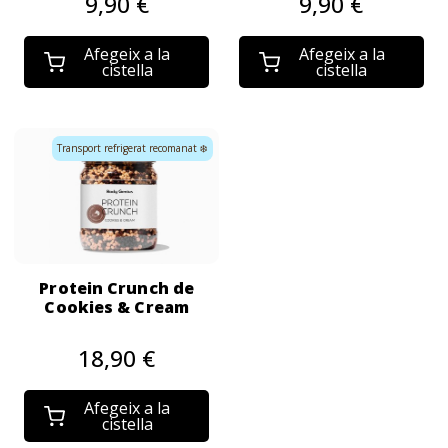
9,90 €
9,90 €
Afegeix a la
Afegeix a la
cistella
cistella
Transport refrigerat recomanat ❄️
Protein Crunch de
Cookies & Cream
18,90 €
Afegeix a la
cistella