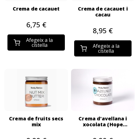
Crema de cacauet
Crema de cacauet i
cacau
6,75 €
8,95 €
Afegeix a la
cistella
Afegeix a la
cistella
Crema de fruits secs
Crema d'avellana i
mix
xocolata (Hope
cream)