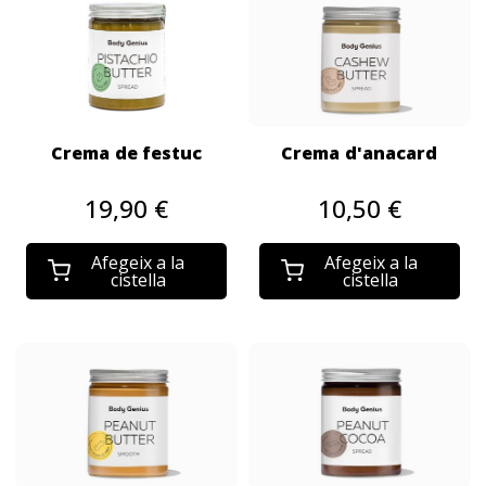
Crema de festuc
Crema d'anacard
19,90 €
10,50 €
Afegeix a la
Afegeix a la
cistella
cistella