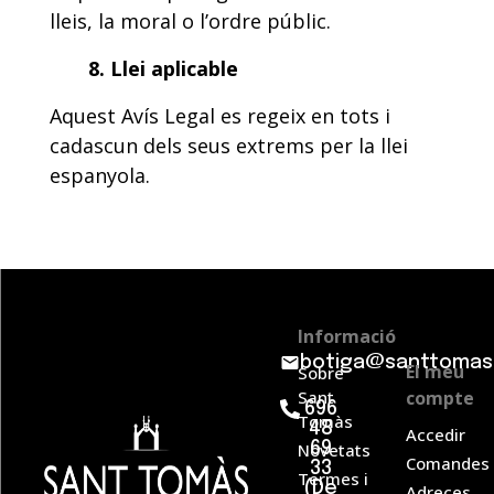
lleis, la moral o l’ordre públic.
8. Llei aplicable
Aquest Avís Legal es regeix en tots i
cadascun dels seus extrems per la llei
espanyola.
©
Informació
2026
botiga@santtomas
El meu
Sobre
Fundació
Sant
compte
Sant
696
Tomàs
Tomàs
48
Accedir
·
Novetats
69
Comandes
Tots
33
Termes i
(De
els
Adreces