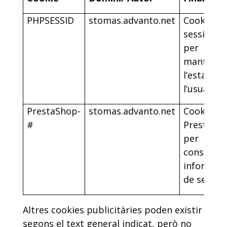
PHPSESSID
stomas.advanto.net
Cookie de
sessió PH
per
mantenir
l’estat de
l’usuari.
PrestaShop-
stomas.advanto.net
Cookie de
#
PrestaSh
per
conservar
informaci
de sessió.
Altres cookies publicitàries poden existir
segons el text general indicat, però no