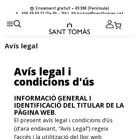
Enviament gratuït + 49,99€ (Península)
696 48 69 33 (De 8h - 15h)
botiga@santtomas.cat
Avís legal
Avís legal i
condicions d'ús
INFORMACIÓ GENERAL I
IDENTIFICACIÓ DEL TITULAR DE LA
PÀGINA WEB.
El present avís legal i condicions d’ús
(d'ara endavant, “Avís Legal”) regeix
l’accés i la utilització del lloc web