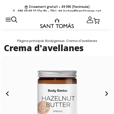
Enviament gratuït + 49,99€ (Península)
696 48 69 33 (De 8h - 15h)
botiga@santtomas.cat
/
/
Pàgina principal
Bodygenius
Crema d'avellanes
Crema d'avellanes