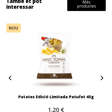
També et pot
Més
interessar
productes
NOU
Patates Edició Limitada Patufet 45g
1,20 €