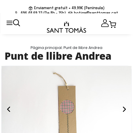
Enviament gratuït + 49,99€ (Península)
696 48 69 33 (De 8h - 15h)
botiga@santtomas.cat
/
Pàgina principal
Punt de llibre Andrea
Punt de llibre Andrea