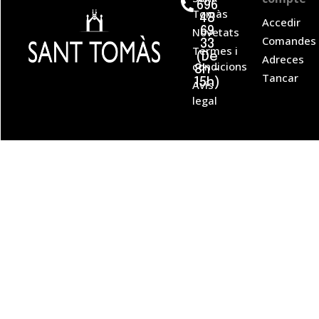
696
Tomàs
Tomàs
48
Accedir
·
Novetats
69
Comandes
Tots
33
Termes i
(De
els
Adreces
condicions
8h -
drets
Tancar
15h)
Avís
reservats
legal