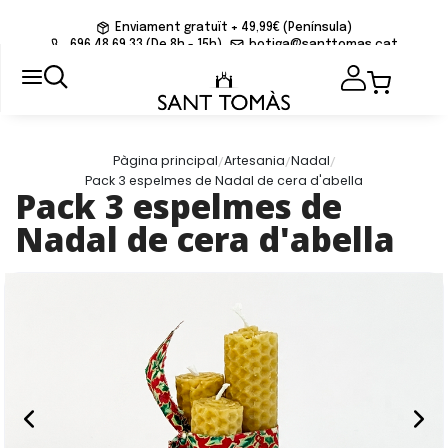
Enviament gratuït + 49,99€ (Península)
696 48 69 33 (De 8h - 15h)
botiga@santtomas.cat
/
/
/
Pàgina principal
Artesania
Nadal
Pack 3 espelmes de Nadal de cera d'abella
Pack 3 espelmes de
Nadal de cera d'abella