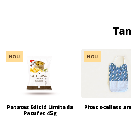
Tam
NOU
NOU
Patates Edició Limitada
Pitet ocellets 
Patufet 45g