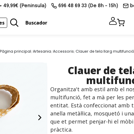
+ 49,99€ (Península)
696 48 69 33 (De 8h - 15h)
b
es
Buscador
/
/
/
Pàgina principal
Artesania
Accessoris
Clauer de tela llarg multifunci
Clauer de tel
multifun
Organitza't amb estil amb el nos
multifunció, fet a mà per les pe
entitat. Està confeccionat amb t
anella metàl·lica, mosquetó i una
que et permet penjar-hi el mòbil
pràctica.