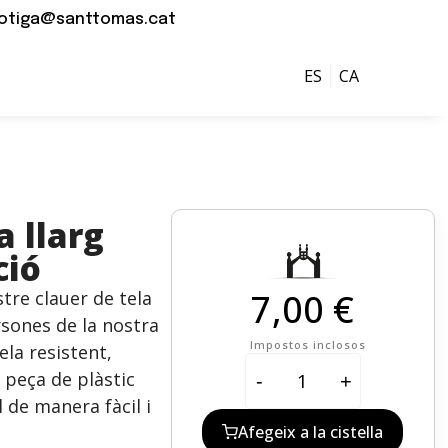
otiga@santtomas.cat
ES
CA
ó
a llarg
ció
7,00 €
tre clauer de tela
rsones de la nostra
Impostos inclosos
ela resistent,
 peça de plàstic
-
+
 de manera fàcil i
Afegeix a la cistella